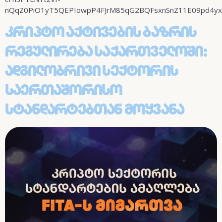
nQqZ0PiO1yT5QEPIowpP4FJrM85qG2BQFsxnSnZ11E09pd4yx
Კრიპტო Აქტივების Ბაზრის
Რეგულირება Საქართველოში:
Ადგილობრივი Სექტორის
Საერთაშორისო
Სტანდარტებთან Მოყვანა