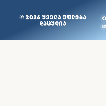
© 2026 ᲧᲕᲔᲚᲐ ᲣᲤᲚᲔᲑᲐ
ᲓᲐᲪᲣᲚᲘᲐ