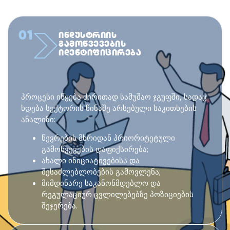
ᲠᲝᲒᲝᲠ ᲕᲛᲣᲨᲐᲝᲑᲗ
ბლოკჩეინზე დაფუძნებული გადაწყვეტების
დანერგვა ქვეყნის გლობალურ ჰაბად
ქცევის მიზნით.
01
ᲘᲜᲓᲣᲡᲢᲠᲘᲘᲡ
ᲒᲐᲛᲝᲬᲕᲔᲕᲔᲑᲘᲡ
ᲘᲓᲔᲜᲢᲘᲤᲘᲪᲘᲠᲔᲑᲐ
პროცესი იწყება ძირითად სამუშაო ჯგუფში, სადაც
ხდება სექტორის წინაშე არსებული საკითხების
ანალიზი:
წევრების მხრიდან პრიორიტეტული
გამოწვევების დაფიქსირება;
ახალი ინიციატივებისა და
შესაძლებლობების გამოვლენა;
მიმდინარე საკანონმდებლო და
რეგულაციურ ცვლილებებზე პოზიციების
შეჯერება.