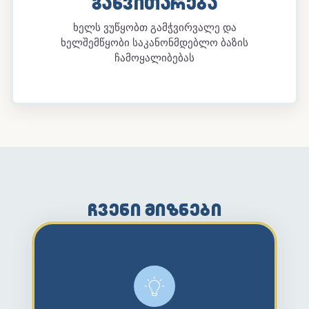
ᲒᲐᲜᲕᲘᲗᲐᲠᲔᲑᲐ
ხელს ვუწყობთ გამჭვირვალე და
ხელშემწყობი საკანონმდებლო ბაზის
ჩამოყალიბებას
ᲩᲕᲔᲜᲘ ᲛᲘᲖᲜᲔᲑᲘ