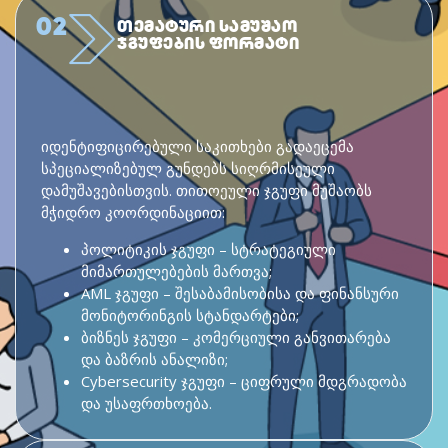
02
ᲗᲔᲛᲐᲢᲣᲠᲘ ᲡᲐᲛᲣᲨᲐᲝ
ᲯᲒᲣᲤᲔᲑᲘᲡ ᲤᲝᲠᲛᲐᲢᲘ
იდენტიფიცირებული საკითხები გადაეცემა
სპეციალიზებულ გუნდებს სიღრმისეული
დამუშავებისთვის. თითოეული ჯგუფი მუშაობს
მჭიდრო კოორდინაციით:
პოლიტიკის ჯგუფი – სტრატეგიული
მიმართულებების მართვა;
AML ჯგუფი – შესაბამისობისა და ფინანსური
მონიტორინგის სტანდარტები;
ბიზნეს ჯგუფი – კომერციული განვითარება
და ბაზრის ანალიზი;
Cybersecurity ჯგუფი – ციფრული მდგრადობა
და უსაფრთხოება.