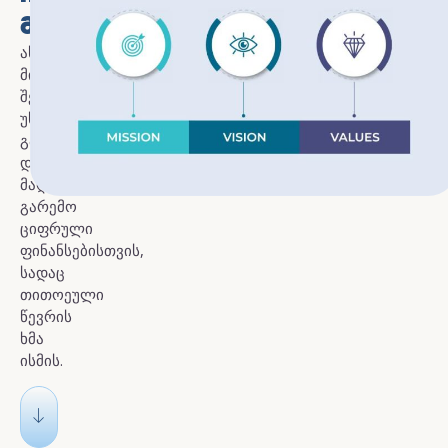
ᲛᲘᲡᲘᲐ
ასოციაციის
მისიაა
შეიქმენას
უსაფრთხო,
გამჭვირვალე
და
მაღალტექნოლოგიური
გარემო
ციფრული
ფინანსებისთვის,
სადაც
თითოეული
წევრის
ხმა
ისმის.