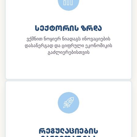
ᲡᲔᲥᲢᲝᲠᲘᲡ ᲖᲠᲓᲐ
ვქმნით ნოყიერ ნიადაგს ინოვაციების
დასანერგად და ციფრული ეკონომიკის
გაძლიერებისთვის
ᲠᲔᲒᲣᲚᲐᲪᲘᲔᲑᲘᲡ