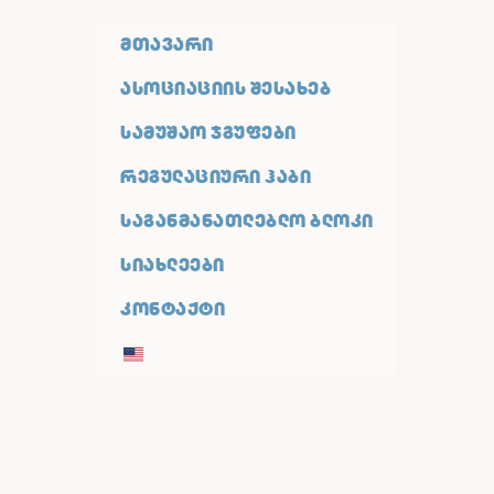
ᲛᲗᲐᲕᲐᲠᲘ
ᲐᲡᲝᲪᲘᲐᲪᲘᲘᲡ ᲨᲔᲡᲐᲮᲔᲑ
ᲡᲐᲛᲣᲨᲐᲝ ᲯᲒᲣᲤᲔᲑᲘ
ᲠᲔᲒᲣᲚᲐᲪᲘᲣᲠᲘ ᲰᲐᲑᲘ
ᲡᲐᲒᲐᲜᲛᲐᲜᲐᲗᲚᲔᲑᲚᲝ ᲑᲚᲝᲙᲘ
ᲡᲘᲐᲮᲚᲔᲔᲑᲘ
ᲙᲝᲜᲢᲐᲥᲢᲘ